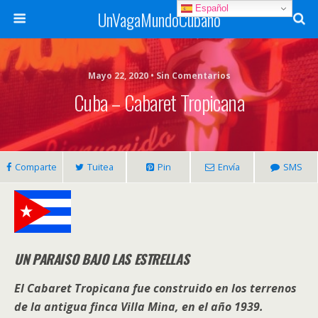
Español
UnVagaMundoCubano
Mayo 22, 2020 • Sin Comentarios
Cuba – Cabaret Tropicana
Comparte
Tuitea
Pin
Envía
SMS
UN PARAISO BAJO LAS ESTRELLAS
El Cabaret Tropicana
fue construido en los terrenos
de la antigua
finca Villa Mina
, en el año 1939.