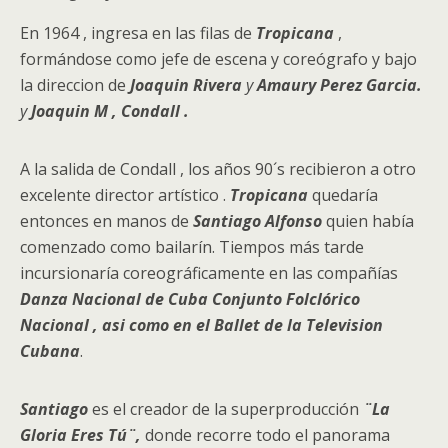
En 1964 , ingresa en las filas de
Tropicana
,
formándose como jefe de escena y coreógrafo y bajo
la direccion de
Joaquin Rivera
y
Amaury Perez Garcia.
y
Joaquin M , Condall .
A la salida de Condall , los años 90´s recibieron a otro
excelente director artístico .
Tropicana
quedaría
entonces en manos de
Santiago Alfonso
quien había
comenzado como bailarín. Tiempos más tarde
incursionaría coreográficamente en las compañías
Danza Nacional de Cuba Conjunto Folclórico
Nacional , asi como en el Ballet de la Television
Cubana
.
Santiago
es el creador de la superproducción
¨La
Gloria Eres Tú¨,
donde recorre todo el panorama