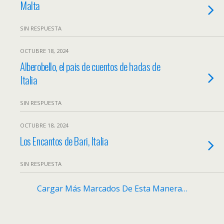
Malta
SIN RESPUESTA
OCTUBRE 18, 2024
Alberobello, el pais de cuentos de hadas de
Italia
SIN RESPUESTA
OCTUBRE 18, 2024
Los Encantos de Bari, Italia
SIN RESPUESTA
Cargar Más Marcados De Esta Manera…