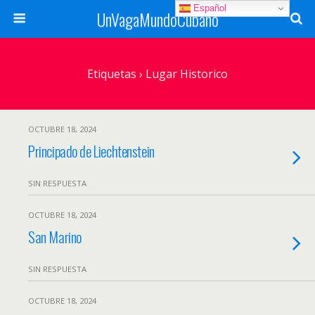
Español
UnVagaMundoCubano
Etiquetas › Lugar Historico
OCTUBRE 18, 2024
Principado de Liechtenstein
SIN RESPUESTA
OCTUBRE 18, 2024
San Marino
SIN RESPUESTA
OCTUBRE 18, 2024