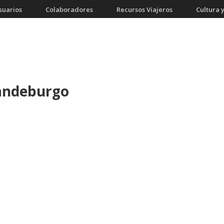
suarios
Colaboradores
Recursos Viajeros
Cultura y
randeburgo