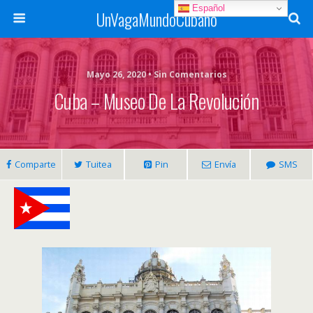
Español
UnVagaMundoCubano
Mayo 26, 2020 • Sin Comentarios
Cuba – Museo De La Revolución
Comparte
Tuitea
Pin
Envía
SMS