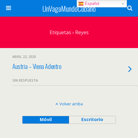
Español
UnVagaMundoCubano
Etiquetas › Reyes
ABRIL 22, 2020
Austria – Viena Adentro
SIN RESPUESTA
Volver arriba
Móvil
Escritorio