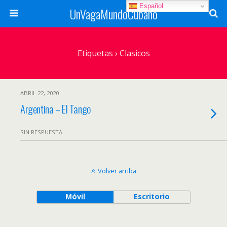
Español
UnVagaMundoCubano
Etiquetas › Clasicos
ABRIL 22, 2020
Argentina – El Tango
SIN RESPUESTA
Volver arriba
Móvil
Escritorio