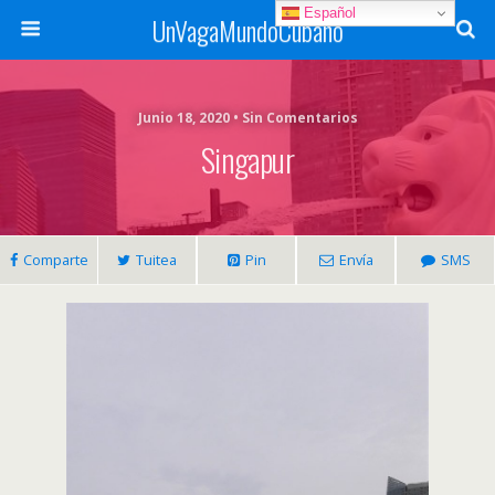
Español
UnVagaMundoCubano
Junio 18, 2020 • Sin Comentarios
Singapur
Comparte
Tuitea
Pin
Envía
SMS