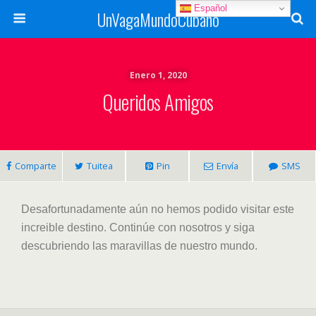
Español
UnVagaMundoCubano
Enero 1, 2020
Queridos Amigos
Comparte
Tuitea
Pin
Envía
SMS
Desafortunadamente aún no hemos podido visitar este
increible destino. Continúe con nosotros y siga
descubriendo las maravillas de nuestro mundo.