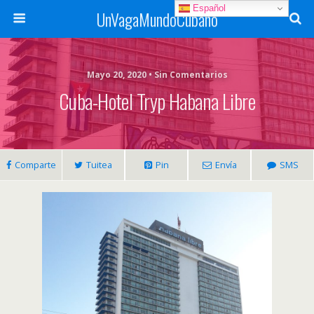
Español
UnVagaMundoCubano
Mayo 20, 2020 • Sin Comentarios
Cuba-Hotel Tryp Habana Libre
Comparte
Tuitea
Pin
Envía
SMS