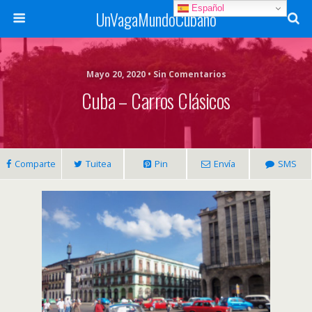
Español
UnVagaMundoCubano
Mayo 20, 2020 • Sin Comentarios
Cuba – Carros Clásicos
Comparte
Tuitea
Pin
Envía
SMS