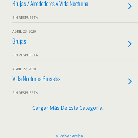
Brujas / Alrededores y Vida Nocturna
SIN RESPUESTA
ABRIL 23, 2020
Brujas
SIN RESPUESTA
ABRIL 22, 2020
Vida Nocturna Bruselas
SIN RESPUESTA
Cargar Más De Esta Categoría…
Volver arriba