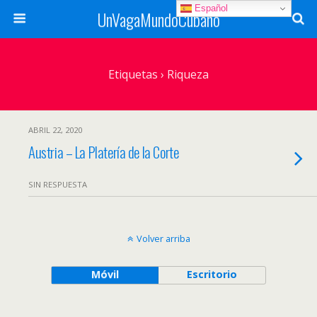
Español
UnVagaMundoCubano
Etiquetas › Riqueza
ABRIL 22, 2020
Austria – La Platería de la Corte
SIN RESPUESTA
Volver arriba
Móvil
Escritorio