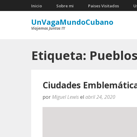
Saltar
Inicio
Sobre mi
Paises Visitados
U
al
UnVagaMundoCubano
contenido
Viajemos Juntos !!!
(presiona
la
tecla
Etiqueta:
Pueblo
Intro)
Ciudades Emblemátic
por
Miguel Lewis
el
abril 24, 2020