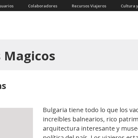
suarios
Colaboradores
Recursos Viajeros
Cultura y
s Magicos
as
Bulgaria tiene todo lo que los va
increíbles balnearios, rico patrim
arquitectura interesante y museos
política del país. Los viajeros e