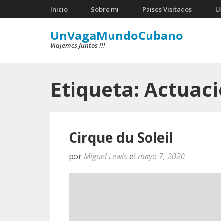
Saltar
Inicio
Sobre mi
Paises Visitados
U
al
UnVagaMundoCubano
contenido
Viajemos Juntos !!!
(presiona
la
tecla
Etiqueta:
Actuac
Intro)
Cirque du Soleil
por
Miguel Lewis
el
mayo 7, 2020