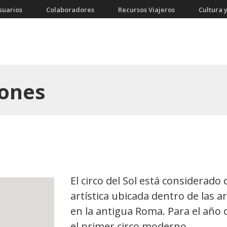
suarios
Colaboradores
Recursos Viajeros
Cultura y
iones
El circo del Sol está considerad
artística ubicada dentro de las ar
en la antigua Roma. Para el año 
el primer circo moderno. …