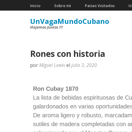
Inicio
Sobre mi
Paises Visitados
U
UnVagaMundoCubano
Viajemos Juntos !!!
Rones con historia
por
Miguel Lewis
el
julio 3, 2020
Ron Cubay 1870
La lista de bebidas espirituosas de Cu
galardonados en varias oportunidade
De aroma ligero y robusto, marcadam
sutiles de madera completadas con aro