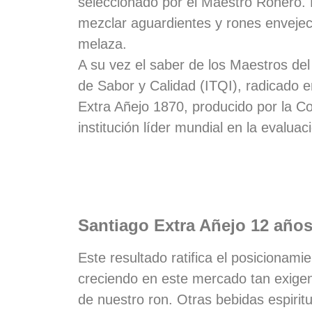
seleccionado por el Maestro Ronero. E
mezclar aguardientes y rones envejeci
melaza.
A su vez el saber de los Maestros d
el
de Sabor y Calidad (ITQI), radicado e
Extra Añejo 1870, producido por la C
institución líder mundial en la evaluac
Santiago Extra Añejo 12 año
Este resultado ratifica el posicionam
creciendo en este mercado tan exigent
de nuestro ron. Otras bebidas e
spiri