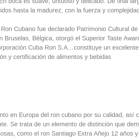
n boca es suave, untuoso y delicado. De final lar
dos hasta la madurez, con la fuerza y complejidad
 Ron Cubano fue declarado Patrimonio Cultural de l
n Bruselas, Bélgica, otorgó el Superior Taste Awar
orporación Cuba Ron S.A…constituye un excelente 
ión y certificación de alimentos y bebidas
s
iento en Europa del ron cubano por su calidad, así 
e. Se trata de un elemento de distinción que demu
tuosas, como el ron Santiago Extra Añejo 12 años y 