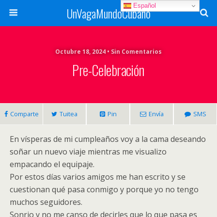
Español
UnVagaMundoCubano
Octubre 18, 2024 • Sin Comentarios
Pre-Celebración
Comparte
Tuitea
Pin
Envía
SMS
En vísperas de mi cumpleaños voy a la cama deseando
soñar un nuevo viaje mientras me visualizo
empacando el equipaje.
Por estos días varios amigos me han escrito y se
cuestionan qué pasa conmigo y porque yo no tengo
muchos seguidores.
Sonrio y no me canso de decirles que lo que pasa es