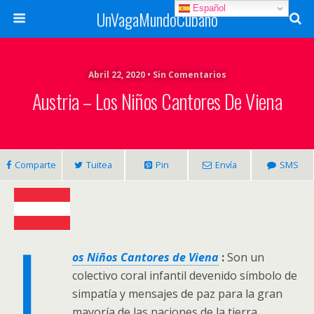
Español
UnVagaMundoCubano
Abril 22, 2020 • Sin Comentarios
Austria – Los Niños Cantores De Viena
Comparte
Tuitea
Pin
Envía
SMS
L
os Niños Cantores de Viena
:
Son un
colectivo coral infantil devenido símbolo de
simpatía y mensajes de paz para la gran
mayoría de las naciones de la tierra.