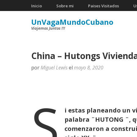
Saltar
Inicio
Sobre mi
Paises Visitados
U
al
UnVagaMundoCubano
contenido
Viajemos Juntos !!!
(presiona
la
tecla
China – Hutongs Viviend
Intro)
por
Miguel Lewis
el
mayo 8, 2020
S
i estas planeando un vi
palabra ¨HUTONG ¨, que
comenzaron a construir