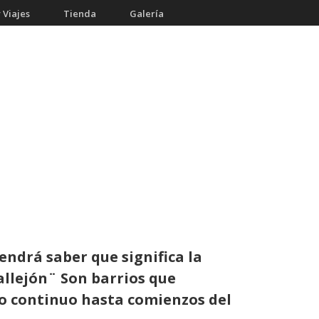
 Viajes
Tienda
Galería
vendrá saber que significa la
allejón¨ Son barrios que
to continuo hasta comienzos del