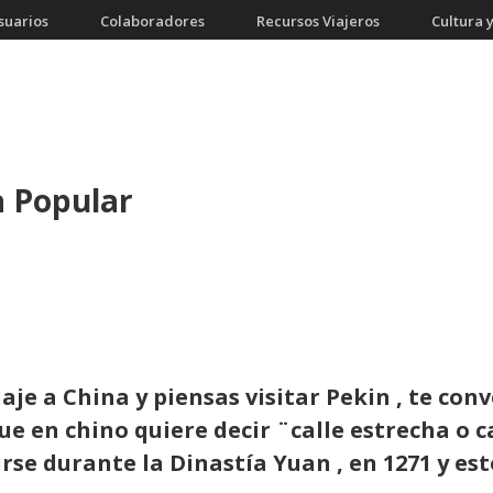
suarios
Colaboradores
Recursos Viajeros
Cultura y
a Popular
aje a China y piensas visitar Pekin , te con
 en chino quiere decir ¨calle estrecha o c
se durante la Dinastía Yuan , en 1271 y es