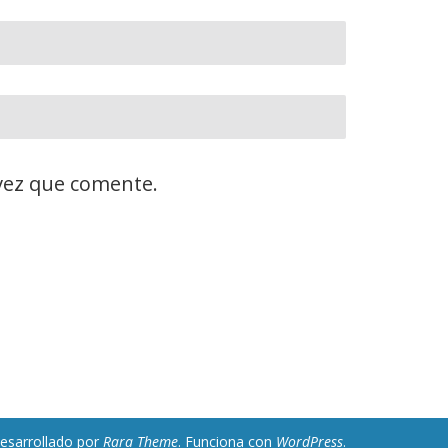
vez que comente.
Desarrollado por
Rara Theme
. Funciona con
WordPress
.