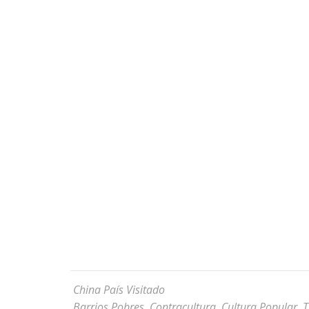
China País Visitado
Barrios Pobres
,
Contracultura
,
Cultura Popular
,
T