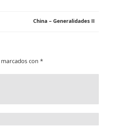
China – Generalidades II
n marcados con
*