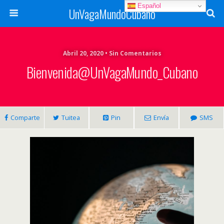
Español
UnVagaMundoCubano
Abril 20, 2020 • Sin Comentarios
Bienvenida@UnVagaMundo_Cubano
Comparte
Tuitea
Pin
Envía
SMS