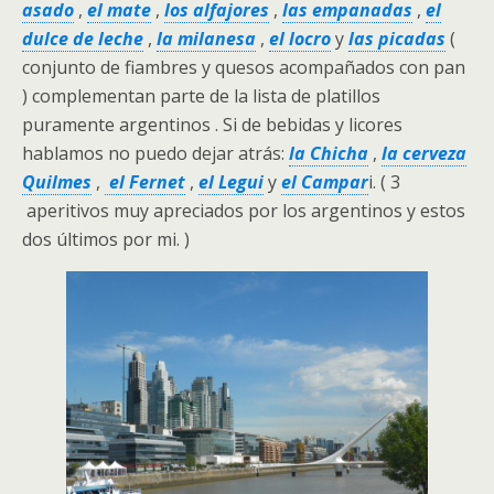
asado
,
el mate
,
los alfajores
,
las empanadas
,
el
dulce de leche
,
la milanesa
,
el locro
y
las picadas
(
conjunto de fiambres y quesos acompañados con pan
) complementan parte de la lista de platillos
puramente argentinos . Si de bebidas y licores
hablamos no puedo dejar atrás:
la Chicha
,
la cerveza
Quilmes
,
el Fernet
,
el Legui
y
el Campar
i. ( 3
aperitivos muy apreciados por los argentinos y estos
dos últimos por mi. )