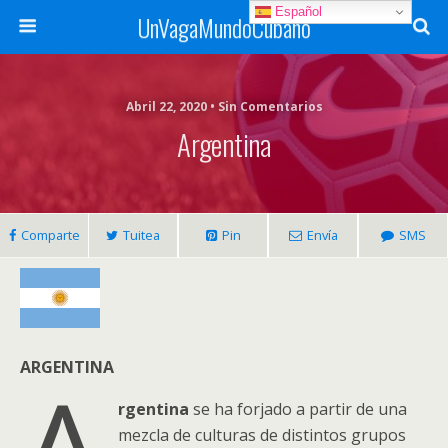
Español
UnVagaMundoCubano
Abril 22, 2020 • Sin Comentarios
Argentina
Comparte
Tuitea
Pin
Envía
SMS
ARGENTINA
rgentina
se ha forjado a partir de una
mezcla de culturas de distintos grupos